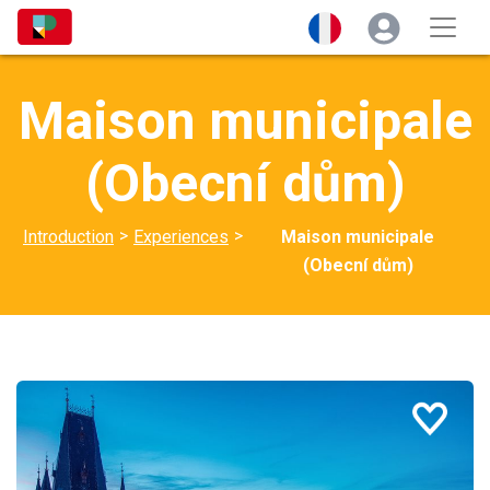
Maison municipale
(Obecní dům)
>
>
Introduction
Experiences
Maison municipale
(Obecní dům)