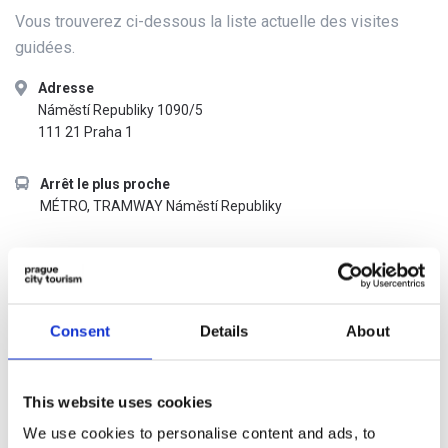
Vous trouverez ci-dessous la liste actuelle des visites
guidées.
Adresse
Náměstí Republiky 1090/5
111 21 Praha 1
Arrêt le plus proche
MÉTRO, TRAMWAY Náměstí Republiky
Horaires d’ouvertures
selon le planning en vigueur des visites commentées
Consent
Details
About
Liens externes
Visites guidées disponibles
This website uses cookies
We use cookies to personalise content and ads, to
Tarif d’entrée