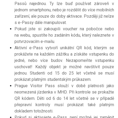
Passů najednou. Ty lze buď používat zároveň v
jednom smartphonu, nebo je rozdělit do více mobilních
zařízení, ale pouze do doby aktivace. Později již nelze
s e-Passy dále manipulovat.
Pokud jste si zakoupili voucher na pobočce nebo
na webu, spustíte ho zadáním kódu, který naleznete v
potvrzovacím e-mailu.
Aktivní e-Pass vytvoří unikátní QR kód, kterým se
prokážete na každém zážitku a získáte vstupenku do
jedné, nebo více budov. Nezapomeňte vstupenku
uschovat! Každý objekt je možné navštívit pouze
jednou. Studenti od 15 do 25 let včetně se musí
prokázat platným studentským průkazem.
Prague Visitor Pass slouží v době platnosti jako
neomezená jízdenka v MHD. Při kontrole se prokažte
QR kódem. Děti od 6 do 14 let včetně se v případě
přepravní kontroly musí prokázat také platným
dokladem totožnosti.
Pokud si aktivujete e-Pass, není možné jej zaměnit