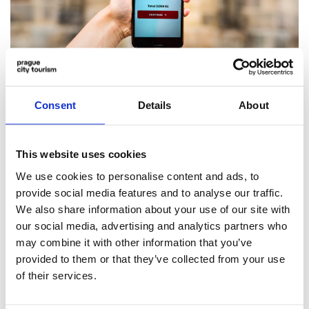
Snadná dostupnost
Consent
Details
About
Stačí si stáhnout bezplatnou aplikaci Prague Visitor Pass
do svého chytrého telefonu (Google Play a App Store).
This website uses cookies
Registrujte se a kupte si e-Pass přímo v aplikaci. Pokud
We use cookies to personalise content and ads, to
jste si ho koupili na našich webových stránkách nebo na
provide social media features and to analyse our traffic.
některém z prodejních míst, můžete ho aktivovat zadáním
We also share information about your use of our site with
QR kódu, který naleznete v potvrzovacím e-mailu.
our social media, advertising and analytics partners who
may combine it with other information that you’ve
provided to them or that they’ve collected from your use
of their services.