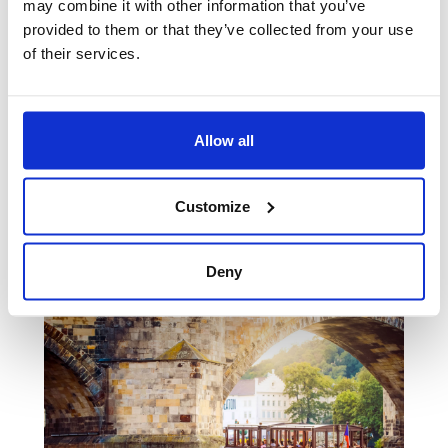
may combine it with other information that you’ve
provided to them or that they’ve collected from your use
of their services.
1. den
Guides & Tours
600,00 Kč
Allow all
Petřínská rozhledna & Zrcadlové bludiště
550,00 Kč
Customize
Pražský hrad – okruh
450,00 Kč
Lobkowiczký palác
360,00 Kč
Deny