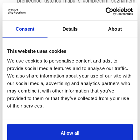
přehlednou tištěnou mapu s kompletním seznamem
zážitků, která vám zajistí snadnou orientaci po městě.
Zároveň můžete využít elektronického průvodce v
mobilní aplikaci.
Consent
Details
About
Pokud si aktivujete Pass ve fyzické podobě, není
možné jej zaměnit za e-Pass a naopak.
Více informací naleznete v záložce
Časté dotazy
.
This website uses cookies
We use cookies to personalise content and ads, to
provide social media features and to analyse our traffic.
We also share information about your use of our site with
our social media, advertising and analytics partners who
may combine it with other information that you’ve
Jak to funguje
provided to them or that they’ve collected from your use
of their services.
Allow all