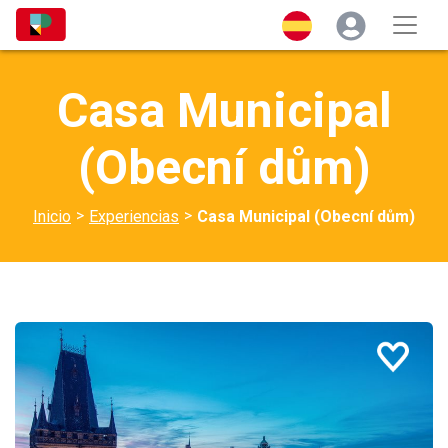
Casa Municipal
(Obecní dům)
>
>
Inicio
Experiencias
Casa Municipal (Obecní dům)