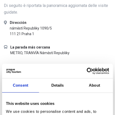
Di seguito è riportata la panoramica aggiornata delle visite
guidate.
Dirección
náměstí Republiky 1090/5
111 21 Praha 1
La parada más cercana
METRO, TRANVÍA Náměstí Republiky
Horario de apertura
acorde al resumen actual de visitas comentadas
Consent
Details
About
Enlaces externos
Visite guidate disponibili
This website uses cookies
Precios de las entradas
We use cookies to personalise content and ads, to