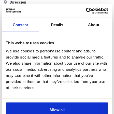
Dirección
Maiselova 15
110 00 Praha 1
Consent
Details
About
La parada más cercana
BUS Pařížská
BUS, METRO, TRANVÍA Staroměstská
This website uses cookies
We use cookies to personalise content and ads, to
Horario de apertura
acorde a la vivencia escogida
provide social media features and to analyse our traffic.
(las sinagogas cierran una hora antes del inicio del sabbat)
We also share information about your use of our site with
Sa cerrado
our social media, advertising and analytics partners who
may combine it with other information that you’ve
Se requiere un control de seguridad a la entrada. Gracias por
provided to them or that they’ve collected from your use
su comprensión.
of their services.
Precios de las entradas
Allow all