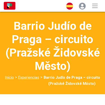
Barrio Judío de
Praga – circuito
(Pražské Židovské
Město)
>
>
Inicio
Experiencias
Barrio Judío de Praga – circuito
(Pražské Židovské Město)