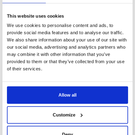
Nächste Haltestelle
STRAßENBAHN Pohořelec
This website uses cookies
Öffnungszeiten
We use cookies to personalise content and ads, to
täglich 09:00 – 19:00
provide social media features and to analyse our traffic.
We also share information about your use of our site with
our social media, advertising and analytics partners who
may combine it with other information that you’ve
Admission price list
provided to them or that they’ve collected from your use
of their services.
KATEGORIE
NORMALER
MIT DEM
EINTRITTSPREIS
PRAGUE
VISITOR PASS
Erwachsener
400,-
Gratis
Allow all
Student
350,-
Gratis
Customize
Kind
320,-
Gratis
Deny