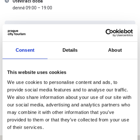
Otevírací doba
denně 09:00 – 19:00
Ceník vstupného
Consent
Details
About
KATEGORIE
BĚŽNÉ
S PRAGUE
VSTUPNÉ
VISITOR PASS
Dospělý
150,-
Zdarma
This website uses cookies
We use cookies to personalise content and ads, to
Student
120,-
Zdarma
provide social media features and to analyse our traffic.
We also share information about your use of our site with
Dítě
100,-
Zdarma
our social media, advertising and analytics partners who
may combine it with other information that you’ve
provided to them or that they’ve collected from your use
of their services.