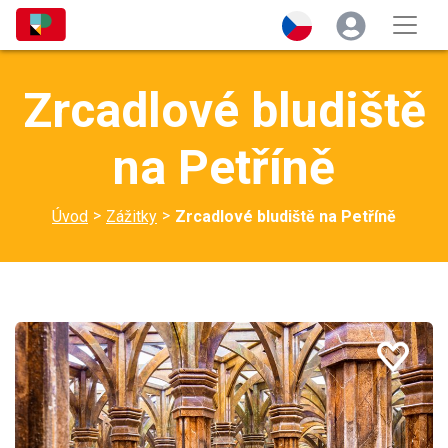
Zrcadlové bludiště
na Petříně
>
>
Úvod
Zážitky
Zrcadlové bludiště na Petříně