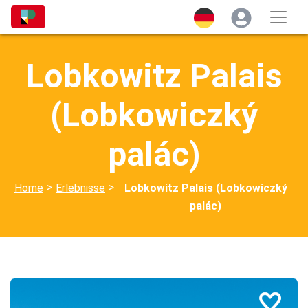
Lobkowitz Palais
(Lobkowiczký
palác)
>
>
Home
Erlebnisse
Lobkowitz Palais (Lobkowiczký
palác)