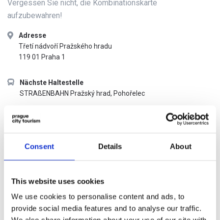
Vergessen Sie nicht, die Kombinationskarte
aufzubewahren!
Adresse
Třetí nádvoří Pražského hradu
119 01 Praha 1
Nächste Haltestelle
STRAßENBAHN Pražský hrad, Pohořelec
Öffnungszeiten
täglich 10:00 – 18:00
(letzter Einlass um 17:30)
Consent
Details
About
Admission price list
This website uses cookies
We use cookies to personalise content and ads, to
KATEGORIE
NORMALER
MIT DEM
provide social media features and to analyse our traffic.
EINTRITTSPREIS
PRAGUE