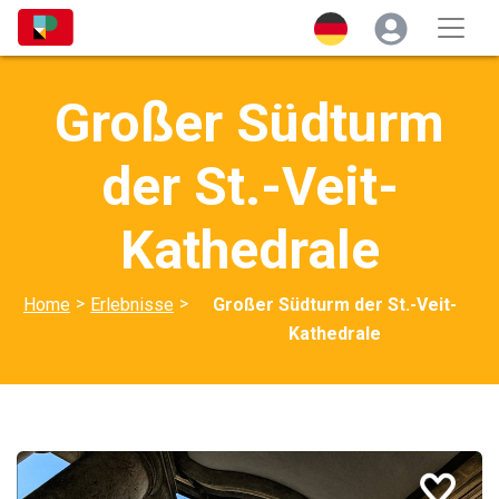
Großer Südturm
der St.-Veit-
Kathedrale
>
>
Home
Erlebnisse
Großer Südturm der St.-Veit-
Kathedrale