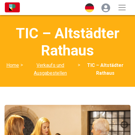
TIC – Altstädter
Rathaus
>
>
Home
Verkaufs und
TIC – Altstädter
Ausgabestellen
Rathaus