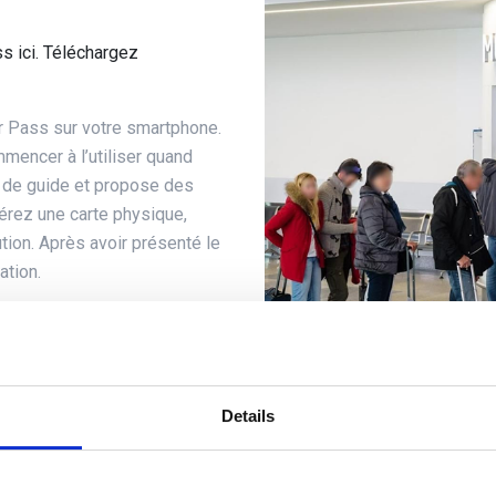
s ici. Téléchargez
or Pass sur votre smartphone.
mencer à l’utiliser quand
t de guide et propose des
érez une carte physique,
tion. Après avoir présenté le
ation.
aires d’ouvertures
s les jours 7h00 – 21h00
Details