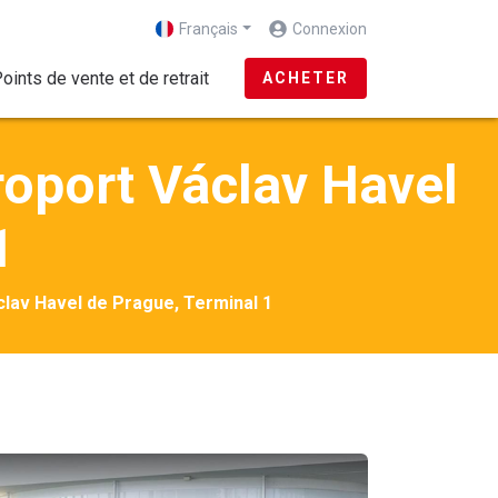
Français
Connexion
(current)
oints de vente et de retrait
ACHETER
roport Václav Havel
1
clav Havel de Prague, Terminal 1