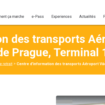
ent ça marche
e-Pass
Experiences
Actualités
P
on des transports Aé
de Prague, Terminal 
>
 retrait
Centre d'information des transports Aéroport Vá