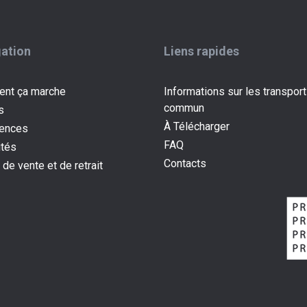
ation
Liens rapides
nt ça marche
Informations sur les transpor
commun
s
À Télécharger
iences
FAQ
ités
Contacts
(current)
 de vente et de retrait