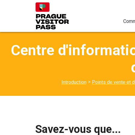
Comm
Centre d'informati
>
Introduction
Points de vente et de
Savez-vous que...