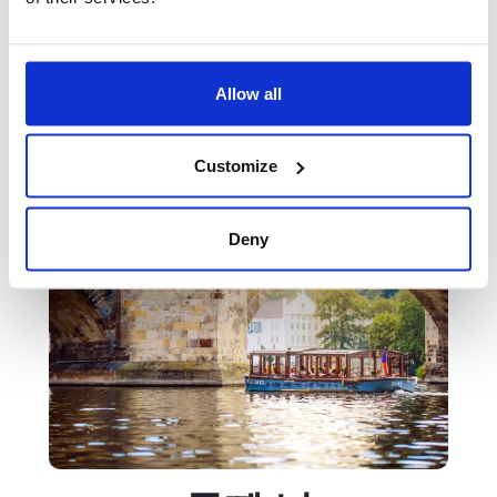
가이드 & 투어
600 CZK
페트르진 전망대와 거울 미로
550 CZK
Allow all
프라하성 - 투어
450 CZK
로브코비츠 궁전
360 CZK
Customize
Deny