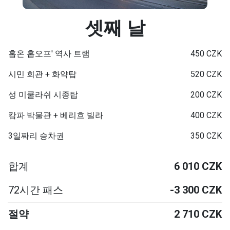
셋째 날
홉온 홉오프' 역사 트램
450 CZK
시민 회관 + 화약탑
520 CZK
성 미쿨라쉬 시종탑
200 CZK
캄파 박물관 + 베리흐 빌라
400 CZK
3일짜리 승차권
350 CZK
합계
6 010 CZK
72시간 패스
-3 300 CZK
절약
2 710 CZK