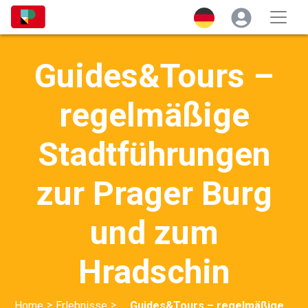
Guides&Tours –
regelmäßige
Stadtführungen
zur Prager Burg
und zum
Hradschin
>
>
Home
Erlebnisse
Guides&Tours – regelmäßige