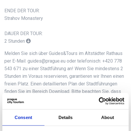
ENDE DER TOUR:
Strahov Monastery
DAUER DER TOUR:
2 Stunden
Melden Sie sich über Guides&Tours im Altstädter Rathaus
per E-Mail: guides@prague.eu oder telefonisch: +420 778
543 671 zu einer Stadtführung an! Wenn Sie mindestens 2
Stunden im Voraus reservieren, garantieren wir Ihnen einen
freien Platz. Einen detaillierten Plan der Stadtführungen
finden Sie im Bereich Download. Bitte beachten Sie, dass
die Reservierung verbindlich ist. Wenn Sie Ihre
Reservierung nicht stornieren (jeweils mindestens 24
Stunden vor dem geplanten Spaziergang), können Sie Ihren
Consent
Details
About
Eintritt nicht mehr einlösen. Vielen Dank, dass Sie keinen
Platz für andere Besucher blockieren.