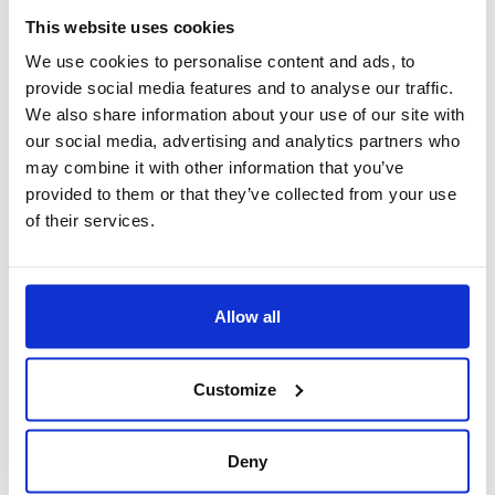
This website uses cookies
Adresse
We use cookies to personalise content and ads, to
TIC – Pražský hrad
provide social media features and to analyse our traffic.
Hrad III. nádvoří
119 00 Praha 1
We also share information about your use of our site with
(links neben der Tschechischen Post)
our social media, advertising and analytics partners who
may combine it with other information that you’ve
provided to them or that they’ve collected from your use
Nächste Haltestelle
STRAßENBAHN Pražský hrad, Pohořelec
of their services.
Öffnungszeiten
Sam 16:00 (EN)
Allow all
Mit 16:00 (EN)
Kontaktstelle Guides&Tours:
Customize
täglich 09:00 – 20:00
Die Stadtführung ist nur nach vorheriger Reservierung per E-
Deny
Mail: guides@prague.eu oder telefonisch: +420 778 543 671
möglich. Tickets für alle Arten von Stadtführungen können