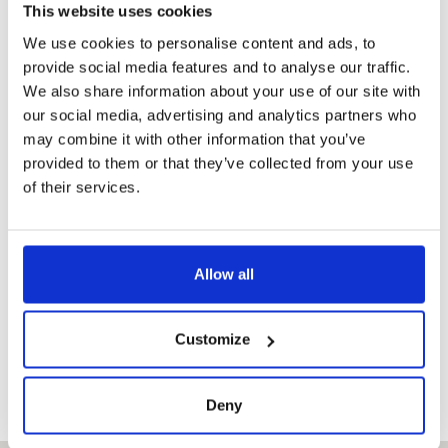
This website uses cookies
el precio de entrada habitual puede variar de un día a otro
We use cookies to personalise content and ads, to
provide social media features and to analyse our traffic.
We also share information about your use of our site with
Precios de las entradas
our social media, advertising and analytics partners who
may combine it with other information that you’ve
CATEGORÍAS
COSTO
CON PRAGUE
provided to them or that they’ve collected from your use
HABITUAL DE
VISITOR PASS
LA ENTRADA
of their services.
Adulto
599,-
Descuento 10 %
Allow all
Estudiante
599,-
Descuento 10 %
Niño
499,-
Descuento 10 %
Customize
Deny