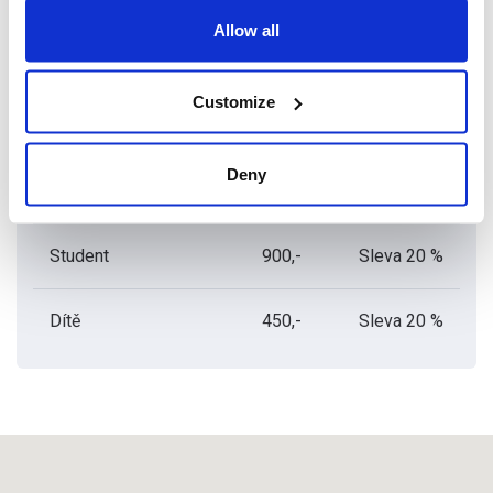
Allow all
Ceník vstupného
Customize
KATEGORIE
BĚŽNÉ
S PRAGUE
VSTUPNÉ
VISITOR PASS
Deny
Dospělý
900,-
Sleva 20 %
Student
900,-
Sleva 20 %
Dítě
450,-
Sleva 20 %