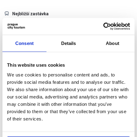
Nejbližší zastávka
METRO, TRAM Náměstí Republiky
Otevírací doba
Consent
Details
About
Dle aktuálního programu koncertů
Pokladna:
po – pá 10:00 – 18:00
This website uses cookies
We use cookies to personalise content and ads, to
V den koncertu je pokladna otevřena do 19:30.
provide social media features and to analyse our traffic.
Pokladna FOK se nachází v přízemí Obecního domu vlevo za
We also share information about your use of our site with
hlavním schodištěm.
our social media, advertising and analytics partners who
(vstupenky budou akceptovány maximálně 30 minut před
may combine it with other information that you’ve
začátkem koncertu)
provided to them or that they’ve collected from your use
of their services.
Externí odkazy
Aktuální program