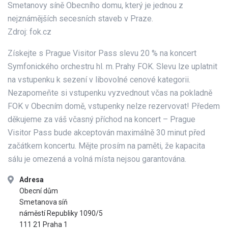
Smetanovy síně Obecního domu, který je jednou z
nejznámějších secesních staveb v Praze.
Zdroj: fok.cz
Získejte s Prague Visitor Pass slevu 20 % na koncert
Symfonického orchestru hl. m. Prahy FOK. Slevu lze uplatnit
na vstupenku k sezení v libovolné cenové kategorii.
Nezapomeňte si vstupenku vyzvednout včas na pokladně
FOK v Obecním domě, vstupenky nelze rezervovat! Předem
děkujeme za váš včasný příchod na koncert – Prague
Visitor Pass bude akceptován maximálně 30 minut před
začátkem koncertu. Mějte prosím na paměti, že kapacita
sálu je omezená a volná místa nejsou garantována.
Adresa
Obecní dům
Smetanova síň
náměstí Republiky 1090/5
111 21 Praha 1