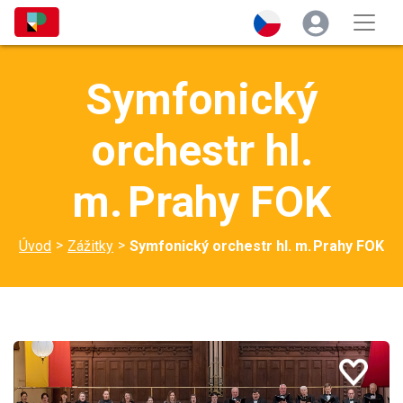
Symfonický
orchestr hl.
m. Prahy FOK
>
>
Úvod
Zážitky
Symfonický orchestr hl. m. Prahy FOK