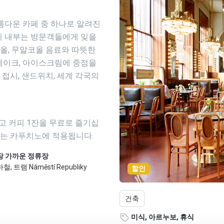
름다운 카페 중 하나로 알려진
페 내부는 방문객들에게 잊을
코올, 무알코올 음료와 따뜻한
 케이크, 아이스크림에 중점을
 접시, 샌드위치, 세계 각국의
고 커피 1잔을 무료로 즐기십
또는 카푸치노에 적용됩니다.
장 가까운 정류장
철, 트램 Náměstí Republiky
할인
건축
미식, 아르누보, 휴식