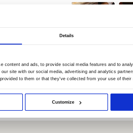
Details
료
프라하 방문자 패스로
료
무료
료
무료
e content and ads, to provide social media features and to analy
 our site with our social media, advertising and analytics partn
 provided to them or that they’ve collected from your use of their
료
무료
Customize