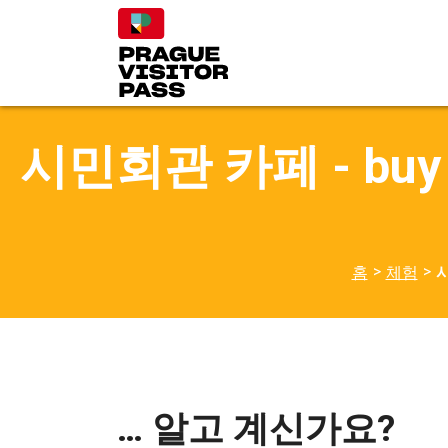
시민회관 카페 - buy a d
>
>
홈
체험
시
… 알고 계신가요?