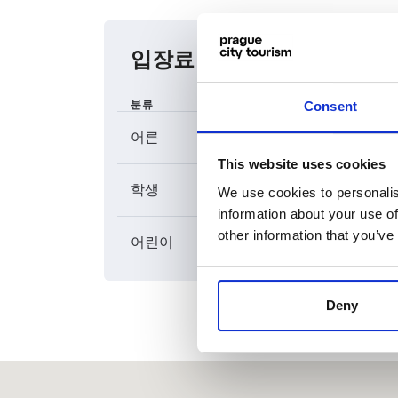
입장료 가격표
Consent
분류
일반 입장
어른
무
This website uses cookies
학생
무
We use cookies to personalis
information about your use of
other information that you’ve
어린이
무
Deny