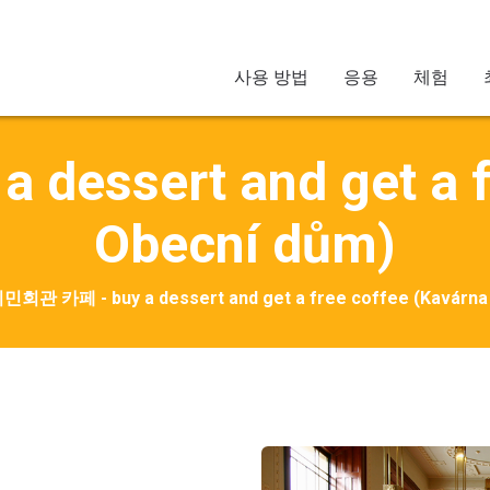
(curre
사용 방법
응용
체험
essert and get a fr
Obecní dům)
민회관 카페 - buy a dessert and get a free coffee (Kavárna