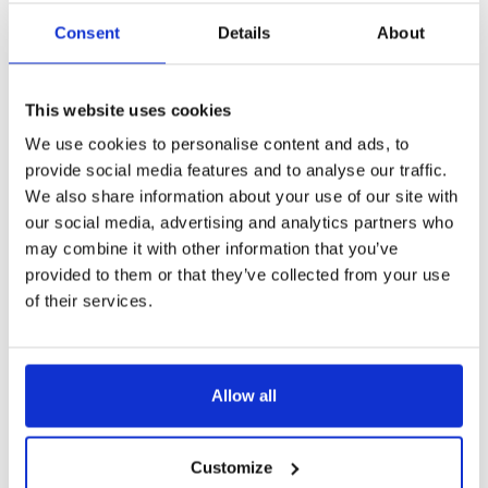
110 00 Praha 1
Consent
Details
About
La parada más cercana
METRO, TRANVÍA Náměstí Republiky
This website uses cookies
METRO Můstek
We use cookies to personalise content and ads, to
Horario de apertura
provide social media features and to analyse our traffic.
Ma 10:00 – 20:00
We also share information about your use of our site with
Mi – Do 10:00 – 18:00
our social media, advertising and analytics partners who
may combine it with other information that you’ve
provided to them or that they’ve collected from your use
of their services.
Precios de las entradas
CATEGORÍAS
COSTO
CON PRAGUE
HABITUAL DE
VISITOR PASS
Allow all
LA ENTRADA
Adulto
Gratis
Gratis
Customize